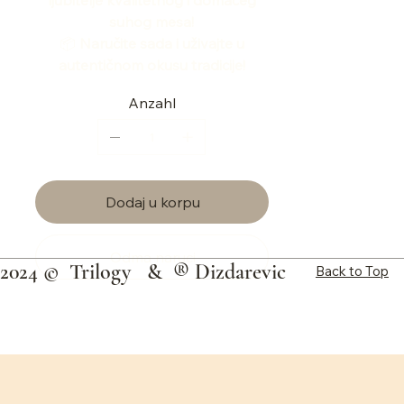
ljubitelje kvalitetnog i domaćeg
suhog mesa!
📦
Naručite sada i uživajte u
autentičnom okusu tradicije!
Anzahl
Dodaj u korpu
Odma naruci
2024 ©
Trilogy
& ®
Dizdarevic
Back to Top